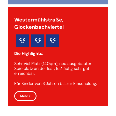
Westermühlstraße,
Glockenbachviertel
Die Highlights:
Sehr viel Platz (140qm), neu ausgebauter
Spielplatz an der Isar, fußläufig sehr gut
erreichbar.
Für Kinder von 3 Jahren bis zur Einschulung.
Mehr >