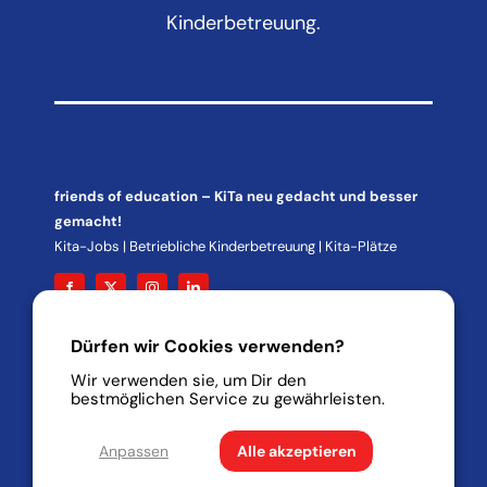
Kinderbetreuung.
friends of education
– KiTa neu gedacht und besser
gemacht!
Kita-Jobs | Betriebliche Kinderbetreuung | Kita-Plätze
Dürfen wir Cookies verwenden?
info@friends-of-education.com
Wir verwenden sie, um Dir den
services for education GmbH
bestmöglichen Service zu gewährleisten.
Hechtgraben 6 – 8
14195 Berlin
Anpassen
Alle akzeptieren
© 2024 Friends of Education