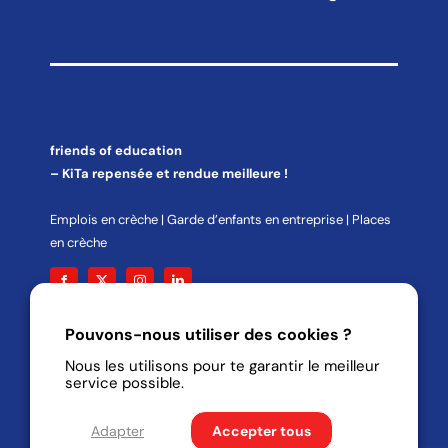
friends of education
– KiTa repensée et rendue meilleure !
Emplois en crèche | Garde d’enfants en entreprise | Places
en crèche
Pouvons-nous utiliser des cookies ?
info@friends-of-education.com
Nous les utilisons pour te garantir le meilleur
services for education GmbH
service possible.
Hechtgraben 6 – 8
14195 Berlin
Adapter
Accepter tous